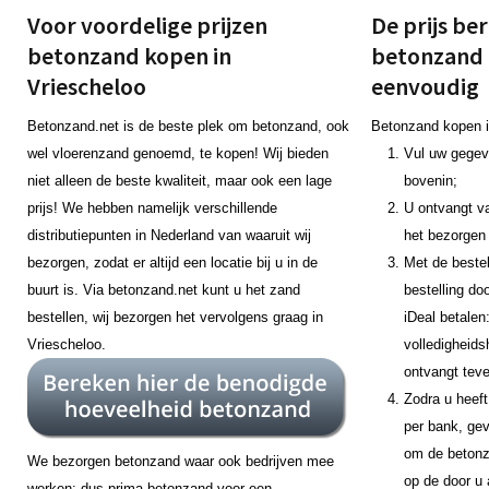
Voor voordelige prijzen
De prijs be
betonzand kopen in
betonzand 
Vriescheloo
eenvoudig
Betonzand.net is de beste plek om betonzand, ook
Betonzand kopen i
wel vloerenzand genoemd, te kopen! Wij bieden
Vul uw gegeve
niet alleen de beste kwaliteit, maar ook een lage
bovenin;
prijs! We hebben namelijk verschillende
U ontvangt va
distributiepunten in Nederland van waaruit wij
het bezorgen
bezorgen, zodat er altijd een locatie bij u in de
Met de bestel
buurt is. Via betonzand.net kunt u het zand
bestelling do
bestellen, wij bezorgen het vervolgens graag in
iDeal betalen
Vriescheloo.
volledigheids
ontvangt teve
Zodra u heeft
per bank, gev
om de betonz
We bezorgen betonzand waar ook bedrijven mee
op de door u 
werken: dus prima betonzand voor een