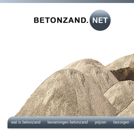
wat is betonzand
benamingen betonzand
prijzen
bezorgen